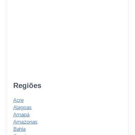
Regiões
Acre
Alagoas
Amapá
Amazonas
Bahia